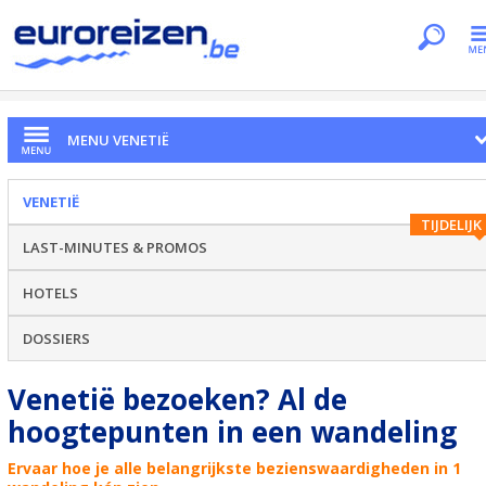
Je bent hier
Home
Citytrips
Venetië
Hoogtepunten
MENU VENETIË
VENETIË
TIJDELIJK
LAST-MINUTES & PROMOS
HOTELS
DOSSIERS
Venetië bezoeken? Al de
hoogtepunten in een wandeling
Ervaar hoe je alle belangrijkste bezienswaardigheden in 1