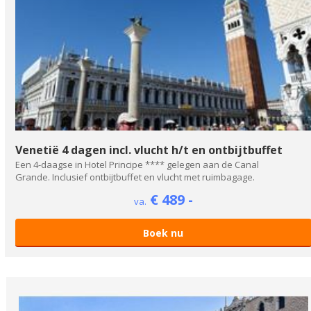
Venetië 4 dagen incl. vlucht h/t en ontbijtbuffet
Een 4-daagse in Hotel Principe **** gelegen aan de Canal
Grande. Inclusief ontbijtbuffet en vlucht met ruimbagage.
€ 489 -
va.
Boek nu