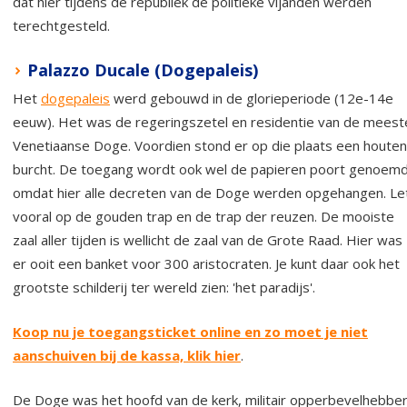
dat hier tijdens de republiek de politieke vijanden werden
terechtgesteld.
Palazzo Ducale (Dogepaleis)
Het
dogepaleis
werd gebouwd in de glorieperiode (12e-14e
eeuw). Het was de regeringszetel en residentie van de meest
Venetiaanse Doge. Voordien stond er op die plaats een houten
burcht. De toegang wordt ook wel de papieren poort genoem
omdat hier alle decreten van de Doge werden opgehangen. Le
vooral op de gouden trap en de trap der reuzen. De mooiste
zaal aller tijden is wellicht de zaal van de Grote Raad. Hier was
er ooit een banket voor 300 aristocraten. Je kunt daar ook het
grootste schilderij ter wereld zien: 'het paradijs'.
Koop nu je toegangsticket online en zo moet je niet
aanschuiven bij de kassa, klik hier
.
De Doge was het hoofd van de kerk, militair opperbevelhebbe