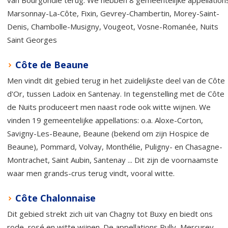
van Bourgondië terug. We hebben 8 gemeentelijke appellations
Marsonnay-La-Côte, Fixin, Gevrey-Chambertin, Morey-Saint-
Denis, Chambolle-Musigny, Vougeot, Vosne-Romanée, Nuits
Saint Georges
Côte de Beaune
Men vindt dit gebied terug in het zuidelijkste deel van de Côte
d'Or, tussen Ladoix en Santenay. In tegenstelling met de Côte
de Nuits produceert men naast rode ook witte wijnen. We
vinden 19 gemeentelijke appellations: o.a. Aloxe-Corton,
Savigny-Les-Beaune, Beaune (bekend om zijn Hospice de
Beaune), Pommard, Volvay, Monthélie, Puligny- en Chasagne-
Montrachet, Saint Aubin, Santenay ... Dit zijn de voornaamste
waar men grands-crus terug vindt, vooral witte.
Côte Chalonnaise
Dit gebied strekt zich uit van Chagny tot Buxy en biedt ons
rode, rosé en witte wijnen. De appellations Rully, Mercurey,