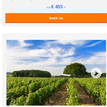
€ 455 -
va.
Boek nu