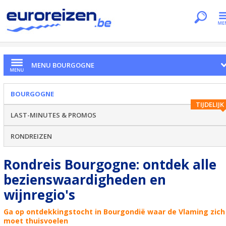
Je bent hier
Home
Regio's
Bourgogne
MENU BOURGOGNE
BOURGOGNE
TIJDELIJK
LAST-MINUTES & PROMOS
RONDREIZEN
Rondreis Bourgogne: ontdek alle
bezienswaardigheden en
wijnregio's
Ga op ontdekkingstocht in Bourgondië waar de Vlaming zich
moet thuisvoelen