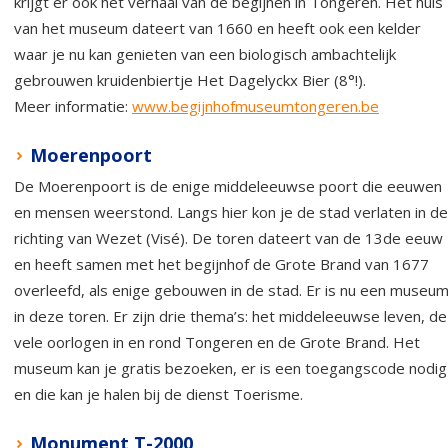
krijgt er ook het verhaal van de begijnen in Tongeren. Het huis
van het museum dateert van 1660 en heeft ook een kelder
waar je nu kan genieten van een biologisch ambachtelijk
gebrouwen kruidenbiertje Het Dagelyckx Bier (8°!).
Meer informatie:
www.begijnhofmuseumtongeren.be
Moerenpoort
De Moerenpoort is de enige middeleeuwse poort die eeuwen
en mensen weerstond. Langs hier kon je de stad verlaten in de
richting van Wezet (Visé). De toren dateert van de 13de eeuw
en heeft samen met het begijnhof de Grote Brand van 1677
overleefd, als enige gebouwen in de stad. Er is nu een museu
in deze toren. Er zijn drie thema’s: het middeleeuwse leven, de
vele oorlogen in en rond Tongeren en de Grote Brand. Het
museum kan je gratis bezoeken, er is een toegangscode nodig
en die kan je halen bij de dienst Toerisme.
Monument T-2000