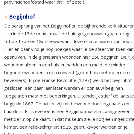
provinciehoofdstad waar dit Hof zetelt.
Begijnhof
De oorsprong van het Begijnhof en de bijhorende kerk situere
zich in de 13de eeuw, maar de huidige gebouwen gaan terug
tot de 17de en 18de eeuw want deze ervoor waren van hout.
Hier en daar vind je nog hoekjes waar je de sfeer van toen kan
opsnuiven. In de gloriejaren woonden hier 250 begijnen. De rij
woonden alleen in een huis en hadden een meid, de minder
begoede woonden in een convent (groot huis met meerdere
bewoners). Bij de Franse Revolutie (1797) werd het begijnhof
gesloten, een paar jaar later werden er opnieuw begijnen
toegelaten maar met beperkingen. Uiteindelijk stierf de laatste
begijn in 1867. De huizen zijn nu bewoond door eigenaars en
huurders. Er is eveneens een Begijnhofmuseum, aangegeven
met de ‘B’ op de kaart. In dat museum zie je nog een ingericht
kamer, een reliekschrijn uit 1525, gebruiksvoorwerpen en je