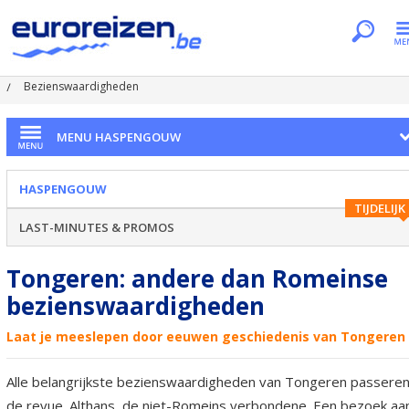
Je bent hier
Home
Regio's
Haspengouw
Tongeren
Bezienswaardigheden
MENU HASPENGOUW
HASPENGOUW
TIJDELIJK
LAST-MINUTES & PROMOS
Tongeren: andere dan Romeinse
bezienswaardigheden
Laat je meeslepen door eeuwen geschiedenis van Tongeren
Alle belangrijkste bezienswaardigheden van Tongeren passere
de revue. Althans, de niet-Romeins verbondene. Een bezoek aa