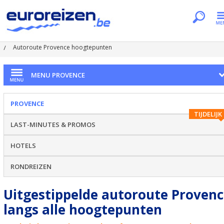
Je bent hier
Home
Regio's
Provence
Autoroute Provence hoogtepunten
MENU PROVENCE
PROVENCE
TIJDELIJK
LAST-MINUTES & PROMOS
HOTELS
RONDREIZEN
Uitgestippelde autoroute Proven
langs alle hoogtepunten