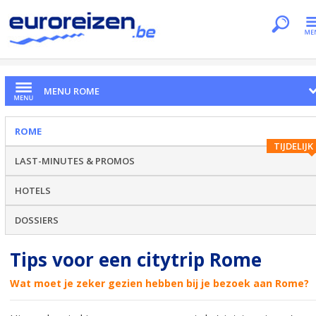
Je bent hier
Home
Citytrips
Rome
Moet je zien in Rome
MENU ROME
ROME
TIJDELIJK
LAST-MINUTES & PROMOS
HOTELS
DOSSIERS
Tips voor een citytrip Rome
Wat moet je zeker gezien hebben bij je bezoek aan Rome?