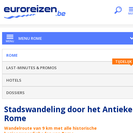
Je bent hier
Home
Citytrips
Rome
Het Antieke Rome
MENU ROME
ROME
TIJDELIJK
LAST-MINUTES & PROMOS
HOTELS
DOSSIERS
Stadswandeling door het Antieke
Rome
Wandelroute van 9 km met alle historische