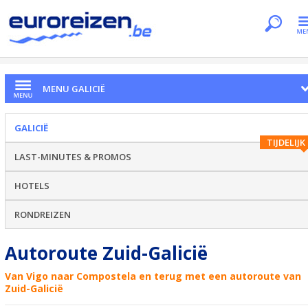
Je bent hier
Home
Regio's
Galicië
Autoroute Zuid-Galicië
MENU GALICIË
GALICIË
TIJDELIJK
LAST-MINUTES & PROMOS
HOTELS
RONDREIZEN
Autoroute Zuid-Galicië
Van Vigo naar Compostela en terug met een autoroute van
Zuid-Galicië