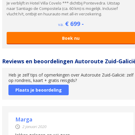
Je verblijft in Hotel Villa Covelo *** dichtbij Pontevedra. Uitstap
naar Santiago de Compostela (ca. 60 km) is mogelijk. Inclusief
vlucht h/t, ontbijt en huurauto met all-in verzekering.
€ 699 -
va.
Boek nu
Reviews en beoordelingen Autoroute Zuid-Galici
Heb je zelf tips of opmerkingen over Autoroute Zuid-Galicië: zelf
op rondreis, kaart + gratis reisgids?
Plaats je beoordeling
Marga
2 januari 2020
lekker gelezen en wij gaan