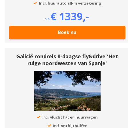
Incl. huurauto all-in verzekering
€ 1339,-
va.
Boek nu
Galicië rondreis 8-daagse fly&drive 'Het
ruige noordwesten van Spanje'
Incl.
vlucht h/t
en
huurwagen
Incl.
ontbijtbuffet