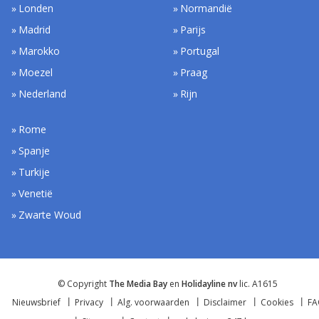
Londen
Normandië
Madrid
Parijs
Marokko
Portugal
Moezel
Praag
Nederland
Rijn
Rome
Spanje
Turkije
Venetië
Zwarte Woud
© Copyright
The Media Bay
en
Holidayline nv
lic. A1615
Nieuwsbrief
Privacy
Alg. voorwaarden
Disclaimer
Cookies
F