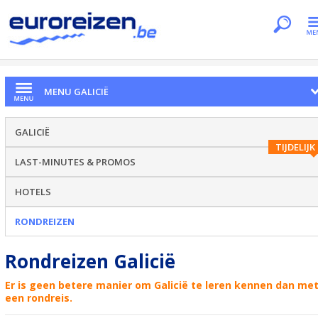
Je bent hier
Home
Regio's
Galicië
Rondreizen
MENU GALICIË
GALICIË
TIJDELIJK
LAST-MINUTES & PROMOS
HOTELS
RONDREIZEN
Rondreizen Galicië
Er is geen betere manier om Galicië te leren kennen dan me
een rondreis.