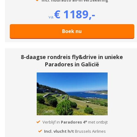
€ 1189,-
va.
Boek nu
8-daagse rondreis fly&drive in unieke
Paradores in Galicië
Verblijf in
Paradores 4*
met ontbijt
Incl. vlucht h/t
Brussels Airlines