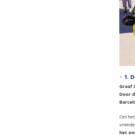
1. D
Graaf 
Door d
Barcel
Om het 
vriende
het on