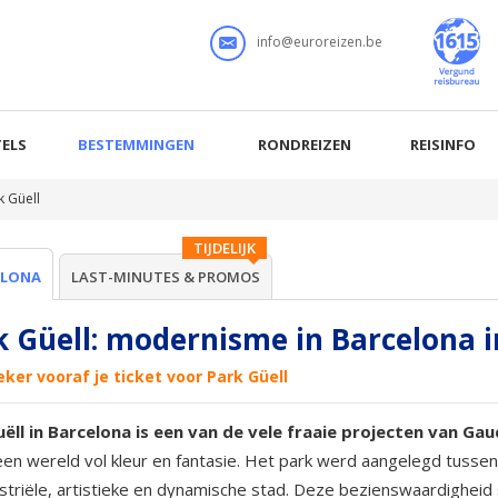
info@euroreizen.be
ELS
BESTEMMINGEN
RONDREIZEN
REISINFO
k Güell
TIJDELIJK
ELONA
LAST-MINUTES & PROMOS
k Güell: modernisme in Barcelona i
ker vooraf je ticket voor Park Güell
uëll in Barcelona is een van de vele fraaie projecten van Gau
een wereld vol kleur en fantasie. Het park werd aangelegd tuss
ustriële, artistieke en dynamische stad. Deze bezienswaardigheid 