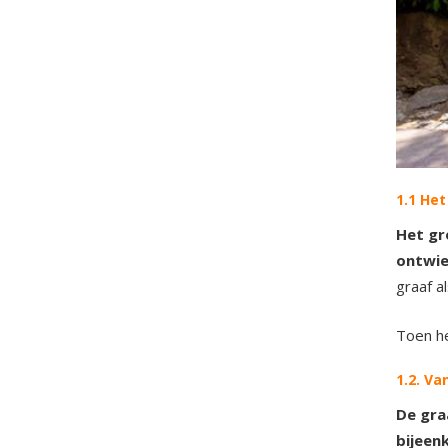
1.1 He
Het gr
ontwie
graaf a
Toen he
1.2. Va
De gra
bijeen