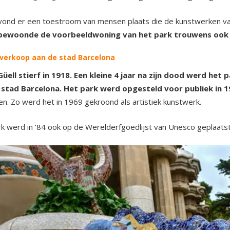
 vond er een toestroom van mensen plaats die de kunstwerken v
bewoonde de voorbeeldwoning van het park trouwens ook z
e verkoop aan de stad Barcelona
Güell stierf in 1918. Een kleine 4 jaar na zijn dood werd he
 stad Barcelona. Het park werd opgesteld voor publiek in 
n. Zo werd het in 1969 gekroond als artistiek kunstwerk.
k werd in ‘84 ook op de Werelderfgoedlijst van Unesco geplaatst