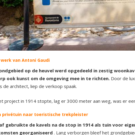
t werk van Antoni Gaudi
ondgebied op de heuvel werd opgedeeld in zestig woonkav
rp ook kunst om de omgeving mee in te richten.
Door de lux
ls de architect, liep de verkoop spaak.
t project in 1914 stopte, lag er 3000 meter aan weg, was er e
n privétuin naar toeristische trekpleister
af gebruikte de kavels na de stop in 1914 als tuin voor eig
komsten georganiseerd
. Lang verborgen bleef het grondgebied