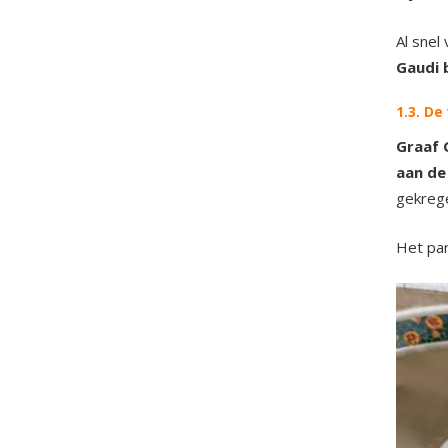
Al snel
Gaudi 
1.3. D
Graaf 
aan de
gekrege
Het par