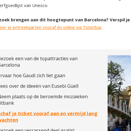
rfgoedlijst van Unesco.
zoek brengen aan dit hoogtepunt van Barcelona? Verspil je t
er je entreekaarten vooraf én online via Ticketbar
.
ezoek een van de topattracties van
Barcelona
rvaar hoe Gaudi zich liet gaan
ees over de ideeën van Eusebi Güell
Neem plaats op de beroemde mozaïeken
zitbank
Schaf je ticket vooraf aan en vermijd lang
wachten
ezoek een verrassend deel gratis!