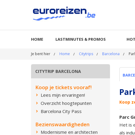
HOME
LASTMINUTES & PROMOS
HOT
Je bent hier
Home
Citytrips
Barcelona
Par
CITYTRIP BARCELONA
BARC
Koop je tickets vooraf!
Par
Lees mijn ervaringen!
Koop ze
Overzicht hoogtepunten
Barcelona City Pass
Parc G
Bezienswaardigheden
Het is 
Modernisme en architecten
als ind