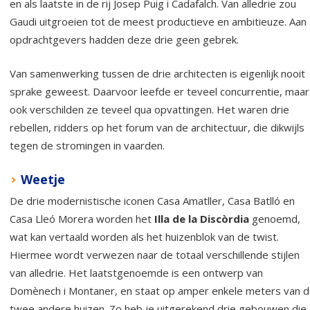
en als laatste in de rij Josep Puig i Cadafalch. Van alledrie zou
Gaudi uitgroeien tot de meest productieve en ambitieuze. Aan
opdrachtgevers hadden deze drie geen gebrek.
Van samenwerking tussen de drie architecten is eigenlijk nooit
sprake geweest. Daarvoor leefde er teveel concurrentie, maar
ook verschilden ze teveel qua opvattingen. Het waren drie
rebellen, ridders op het forum van de architectuur, die dikwijls
tegen de stromingen in vaarden.
Weetje
De drie modernistische iconen Casa Amatller, Casa Batlló en
Casa Lleó Morera worden het
Illa de la Discòrdia
genoemd,
wat kan vertaald worden als het huizenblok van de twist.
Hiermee wordt verwezen naar de totaal verschillende stijlen
van alledrie. Het laatstgenoemde is een ontwerp van
Domènech i Montaner, en staat op amper enkele meters van 
twee andere huizen. Zo heb je uitgerekend drie gebouwen die