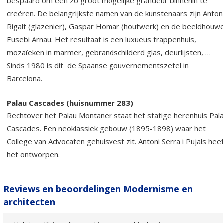
bespaard om een zo groot mogelijke grandeur binnenin te
creëren. De belangrijkste namen van de kunstenaars zijn Anton
Rigalt (glazenier), Gaspar Homar (houtwerk) en de beeldhouw
Eusebi Arnau. Het resultaat is een luxueus trappenhuis,
mozaïeken in marmer, gebrandschilderd glas, deurlijsten, …
Sinds 1980 is dit de Spaanse gouvernementszetel in
Barcelona.
Palau Cascades (huisnummer 283)
Rechtover het Palau Montaner staat het statige herenhuis Pal
Cascades. Een neoklassiek gebouw (1895-1898) waar het
College van Advocaten gehuisvest zit. Antoni Serra i Pujals hee
het ontworpen.
Reviews en beoordelingen Modernisme en
architecten