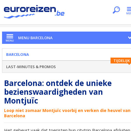
Je bent hier
Home
Citytrips
Barcelona
Montjuic
MENU BARCELONA
BARCELONA
TIJDELIJK
LAST-MINUTES & PROMOS
Barcelona: ontdek de unieke
bezienswaardigheden van
Montjuïc
Loop niet zomaar Montjuïc voorbij en verken die heuvel van
Barcelona
Het gebeurt vaak dat toeristen hun citytrip Barcelona afsluiten