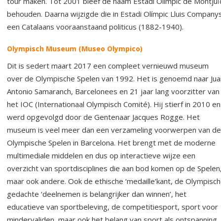
tour maken. Tot 2001 bleef de naam Estadi Olímpic de Montjuï
behouden. Daarna wijzigde die in Estadi Olímpic Lluis Companys
een Catalaans vooraanstaand politicus (1882-1940).
Olympisch Museum
(Museo Olympico)
Dit is sedert maart 2017 een compleet vernieuwd museum
over de Olympische Spelen van 1992. Het is genoemd naar Jua
Antonio Samaranch, Barcelonees en 21 jaar lang voorzitter van
het IOC (Internationaal Olympisch Comité). Hij stierf in 2010 en
werd opgevolgd door de Gentenaar Jacques Rogge. Het
museum is veel meer dan een verzameling voorwerpen van de
Olympische Spelen in Barcelona. Het brengt met de moderne
multimediale middelen en dus op interactieve wijze een
overzicht van sportdisciplines die aan bod komen op de Spelen
maar ook andere. Ook de ethische ‘medaille’kant, de Olympisc
gedachte ‘deelnemen is belangrijker dan winnen’, het
educatieve van sportbeleving, de competitiesport, sport voor
mindervaliden, maar ook het belang van sport als ontspanning,