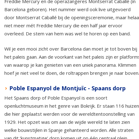
Freddie Mercury en de operazangeres Montserrat Caballé (in
Barcelona geboren). Het nummer werd ook live uitgevoerd
door Montserrat Caballé bij de openingsceremonie, maar hela
niet meer mét Freddie Mercury die een half jaar ervoor
overleed. De stem van hem was wel te horen op een band.
Wil je een mooi zicht over Barcelona dan moet je tot boven bij
het paleis gaan. Aan de voorkant van het paleis zijn er platform
van waarop je kan genieten van een uniek panorama. Klimmen
hoef je niet veel te doen, de roltrappen brengen je naar boven
Poble Espanyol de Montjuïc - Spaans dorp
Het Spaans dorp of Poble Espanyol is een soort
openluchtmuseum in het genre van Bokrijk. Er staan 116 huizen
die hier geplaatst werden voor de wereldtentoonstelling van
1929. Het opzet was om aan de wijde wereld te laten zien
welke bouwstijlen in Spanje gehanteerd worden. Alle straten
van dit ‘kunstmatige’ dorp komen uit op één centraal plein.