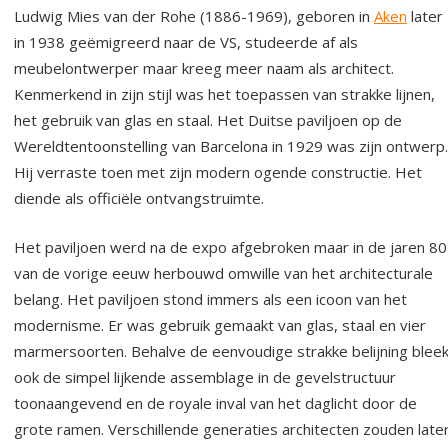
Ludwig Mies van der Rohe (1886-1969), geboren in
Aken
later
in 1938 geëmigreerd naar de VS, studeerde af als
meubelontwerper maar kreeg meer naam als architect.
Kenmerkend in zijn stijl was het toepassen van strakke lijnen,
het gebruik van glas en staal. Het Duitse paviljoen op de
Wereldtentoonstelling van Barcelona in 1929 was zijn ontwerp.
Hij verraste toen met zijn modern ogende constructie. Het
diende als officiële ontvangstruimte.
Het paviljoen werd na de expo afgebroken maar in de jaren 80
van de vorige eeuw herbouwd omwille van het architecturale
belang. Het paviljoen stond immers als een icoon van het
modernisme. Er was gebruik gemaakt van glas, staal en vier
marmersoorten. Behalve de eenvoudige strakke belijning blee
ook de simpel lijkende assemblage in de gevelstructuur
toonaangevend en de royale inval van het daglicht door de
grote ramen. Verschillende generaties architecten zouden late