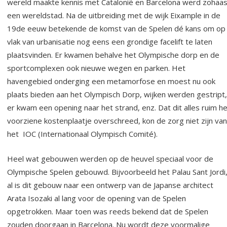
wereld maakte kennis met Catalonië en Barcelona werd zohaas
een wereldstad. Na de uitbreiding met de wijk Eixample in de
19de eeuw betekende de komst van de Spelen dé kans om op
vlak van urbanisatie nog eens een grondige facelift te laten
plaatsvinden. Er kwamen behalve het Olympische dorp en de
sportcomplexen ook nieuwe wegen en parken. Het
havengebied onderging een metamorfose en moest nu ook
plaats bieden aan het Olympisch Dorp, wijken werden gestript,
er kwam een opening naar het strand, enz. Dat dit alles ruim h
voorziene kostenplaatje overschreed, kon de zorg niet zijn van
het IOC (Internationaal Olympisch Comité).
Heel wat gebouwen werden op de heuvel speciaal voor de
Olympische Spelen gebouwd. Bijvoorbeeld het Palau Sant Jordi
al is dit gebouw naar een ontwerp van de Japanse architect
Arata Isozaki al lang voor de opening van de Spelen
opgetrokken. Maar toen was reeds bekend dat de Spelen
zouden doorgaan in Barcelona. Nu wordt deze voormalige