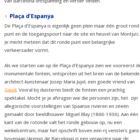
van Barcelona ontspanning en vertier vinden.
Plaça d’Espanya
De Plaça d’Espanya is eigenlijk geen plein maar één groot rond
punt en de toegangspoort naar de site en heuvel van Montjuïc.
Je merkt meteen dat dit ronde punt een belangrijke
verkeersader vormt.
Als we starten van op de Plaça d’Espanya zien we vooreerst d
monumentale fontein, ontsproten uit het brein van de bekende
architect-kunstenaar Josep Maria Jujol, een goede vriend van
Gaudi
. Vooral bij duisternis biedt de fontein een prachtig
spektakel. Mocht je je afvragen wie die personen zijn, het zijn
allegorische voorstellingen van Spaanse rivieren en zeeën
gemaakt door beeldhouwer Miguel Blay (1866-1936). Aan één
kant van de rotonde valt het ronde gebouw op, nu een
winkelcentrum, maar het opschrift boven een rij vensters gans
bovenaan (Arenas de Barcelona) is een verwijzing naar de