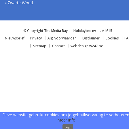
Zwarte Woud
© Copyright
The Media Bay
en
Holidayline nv
lic. A1615
Nieuwsbrief
Privacy
Alg. voorwaarden
Disclaimer
Cookies
F
Sitemap
Contact
webdesign w247.be
Deze website gebruikt cookies om je gebruikservaring te verbeteren
Meer info
OK