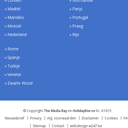
Londen
Normandië
Madrid
Parijs
Marokko
Portugal
Moezel
Praag
Nederland
Rijn
Rome
Spanje
Turkije
Venetië
Zwarte Woud
© Copyright
The Media Bay
en
Holidayline nv
lic. A1615
Nieuwsbrief
Privacy
Alg. voorwaarden
Disclaimer
Cookies
F
Sitemap
Contact
webdesign w247.be