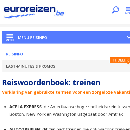
Je bent hier
Home
Dossiers
Reisinfo
Treinen
MENU REISINFO
REISINFO
TIJDELIJK
LAST-MINUTES & PROMOS
Reiswoordenboek: treinen
Verklaring van gebruikte termen voor een zorgeloze vakant
ACELA EXPRESS
: de Amerikaanse hoge snelheidstrein tusse
Boston, New York en Washington uitgebaat door Amtrak.
AUTOTREINEN
: dit zijn nachttreinen die ook wagons trekke