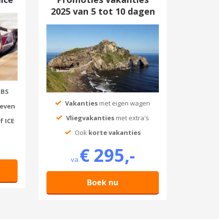
2025 van 5 tot 10 dagen
MBS
Vakanties
met eigen wagen
ieven
Vliegvakanties
met extra's
f ICE
Ook
korte vakanties
€ 295,-
va.
Boek nu