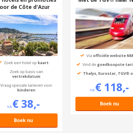
oor de Côte d'Azur
Via
officiële website N
Zoek een hotel op
kaart
Vind de
goedkoopste tar
Zoek op basis van
Thalys, Eurostar, TGV® o
vertrekdatum
€ 118,-
Vraag speciale tarieven voor
va.
kinderen
€ 38,-
Boek nu
va.
Boek nu