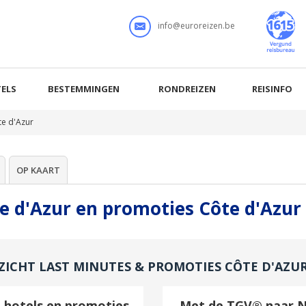
info@euroreizen.be
ELS
BESTEMMINGEN
RONDREIZEN
REISINFO
te d'Azur
OP KAART
e d'Azur en promoties Côte d'Azur
ZICHT LAST MINUTES & PROMOTIES CÔTE D'AZU
e hotels en promoties
Met de TGV® naar N