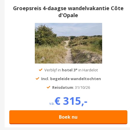
Groepsreis 4-daagse wandelvakantie Côte
d'Opale
Verblijf in
hotel 3*
in Hardelot
Incl. begeleide wandeltochten
Reisdatum
: 31/10/26
€ 315,-
va.
Boek nu