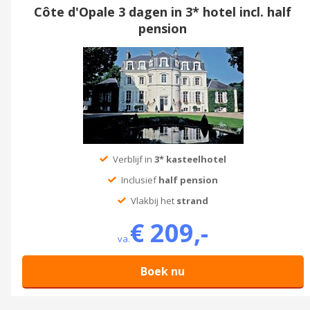
Côte d'Opale 3 dagen in 3* hotel incl. half
pension
Verblijf in
3* kasteelhotel
Inclusief
half pension
Vlakbij het
strand
€ 209,-
va.
Boek nu