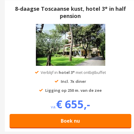
8-daagse Toscaanse kust, hotel 3* in half
pension
Verblijf in
hotel 3*
met ontbijtbuffet
Incl. 7x diner
Ligging op 250 m. van de zee
€ 655,-
va.
Boek nu