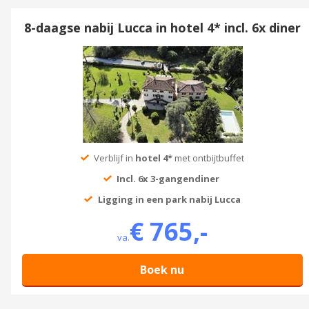
8-daagse nabij Lucca in hotel 4* incl. 6x diner
Verblijf in
hotel 4*
met ontbijtbuffet
Incl. 6x 3-gangendiner
Ligging in een park nabij Lucca
€ 765,-
va.
Boek nu