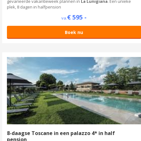
gevarieerde vakantieweek plannen in
La Lunigiana
. Een unieke
plek, 8 dagen in halfpension
€ 595 -
va.
Boek nu
8-daagse Toscane in een palazzo 4* in half
pension