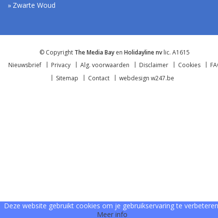
Zwarte Woud
© Copyright
The Media Bay
en
Holidayline nv
lic. A1615
Nieuwsbrief
Privacy
Alg. voorwaarden
Disclaimer
Cookies
F
Sitemap
Contact
webdesign w247.be
Deze website gebruikt cookies om je gebruikservaring te verbeteren
Meer info