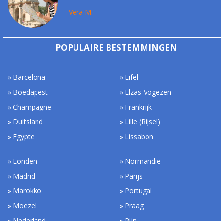
Vera M.
POPULAIRE BESTEMMINGEN
Barcelona
Eifel
Boedapest
Elzas-Vogezen
Champagne
Frankrijk
Duitsland
Lille (Rijsel)
Egypte
Lissabon
Londen
Normandië
Madrid
Parijs
Marokko
Portugal
Moezel
Praag
Nederland
Rijn