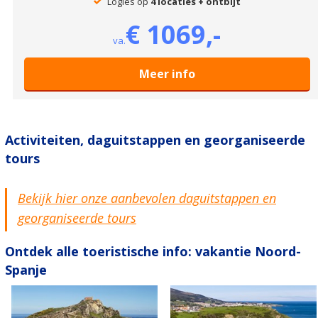
Logies op
4 locaties + ontbijt
€ 1069,-
va.
Meer info
Activiteiten, daguitstappen en georganiseerde
tours
Bekijk hier onze aanbevolen daguitstappen en
georganiseerde tours
Ontdek alle toeristische info: vakantie Noord-
Spanje