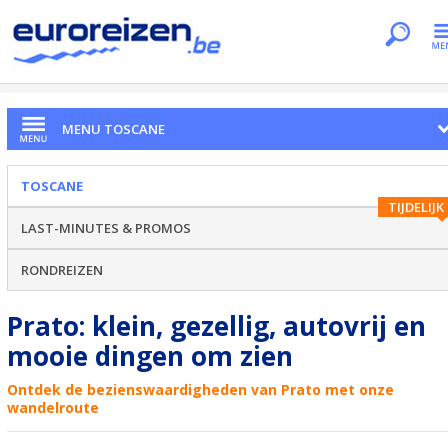
Je bent hier
Home
Regio's
Toscane
Prato
MENU TOSCANE
TOSCANE
TIJDELIJK
LAST-MINUTES & PROMOS
RONDREIZEN
Prato: klein, gezellig, autovrij en
mooie dingen om zien
Ontdek de bezienswaardigheden van Prato met onze
wandelroute