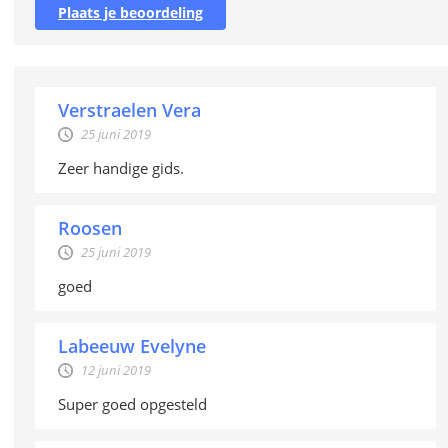
Plaats je beoordeling
Verstraelen Vera
25 juni 2019
Zeer handige gids.
Roosen
25 juni 2019
goed
Labeeuw Evelyne
12 juni 2019
Super goed opgesteld