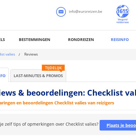
info@euroreizen.be
LS
BESTEMMINGEN
RONDREIZEN
REISINFO
ist valies
Reviews
TIJDELIJK
NFO
LAST-MINUTES & PROMOS
iews & beoordelingen: Checklist val
aringen en beoordelingen Checklist valies van reizigers
je zelf tips of opmerkingen over Checklist valies?
Plaats je beoo