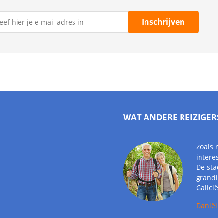
WAT ANDERE REIZIGER
Zoals 
intere
De sta
grandi
Galici
Daniêl