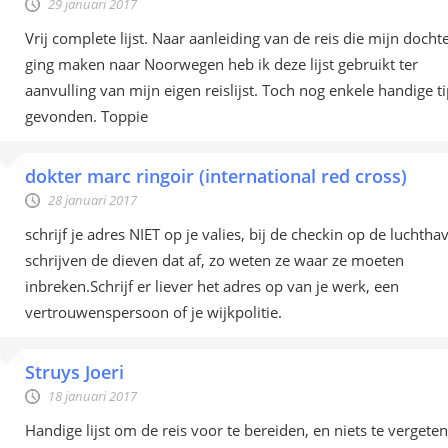
29 januari 2017
Vrij complete lijst. Naar aanleiding van de reis die mijn docht
ging maken naar Noorwegen heb ik deze lijst gebruikt ter
aanvulling van mijn eigen reislijst. Toch nog enkele handige t
gevonden. Toppie
dokter marc ringoir (international red cross)
28 januari 2017
schrijf je adres NIET op je valies, bij de checkin op de luchtha
schrijven de dieven dat af, zo weten ze waar ze moeten
inbreken.Schrijf er liever het adres op van je werk, een
vertrouwenspersoon of je wijkpolitie.
Struys Joeri
18 januari 2017
Handige lijst om de reis voor te bereiden, en niets te vergeten