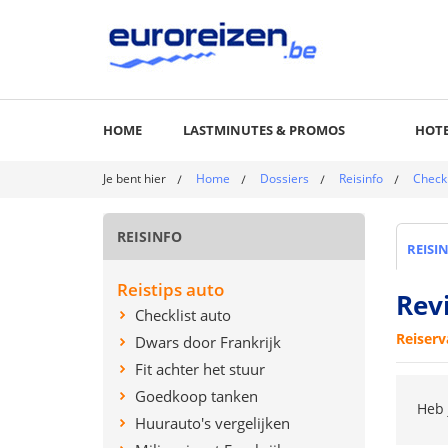
HOME
LASTMINUTES & PROMOS
HOTE
Je bent hier
Home
Dossiers
Reisinfo
Checkl
REISINFO
REISI
Reistips auto
Rev
Checklist auto
Reiserv
Dwars door Frankrijk
Fit achter het stuur
Goedkoop tanken
Heb 
Huurauto's vergelijken