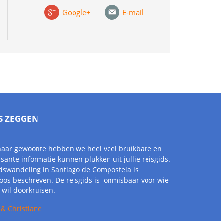
Google+
E-mail
S ZEGGEN
naar gewoonte hebben we heel veel bruikbare en
ssante informatie kunnen plukken uit jullie reisgids.
dswandeling in Santiago de Compostela is
oos beschreven. De reisgids is onmisbaar voor wie
ë wil doorkruisen.
 & Christiane