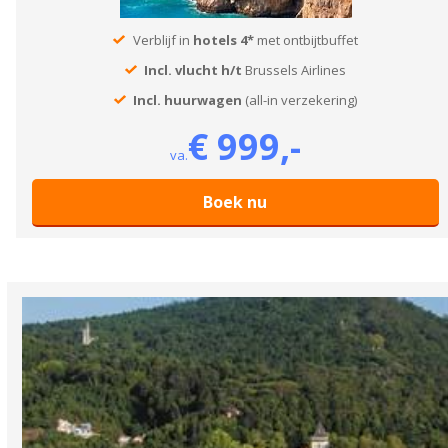
Verblijf in
hotels 4*
met ontbijtbuffet
Incl. vlucht h/t
Brussels Airlines
Incl. huurwagen
(all-in verzekering)
€ 999,-
va.
Boek nu