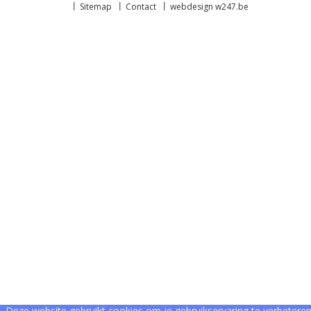
Sitemap
Contact
webdesign w247.be
Deze website gebruikt cookies om je gebruikservaring te verbeteren