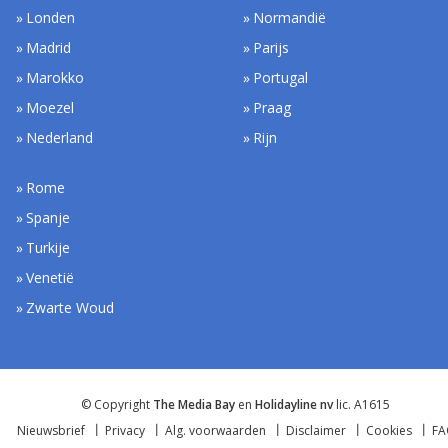
Londen
Normandië
Madrid
Parijs
Marokko
Portugal
Moezel
Praag
Nederland
Rijn
Rome
Spanje
Turkije
Venetië
Zwarte Woud
© Copyright
The Media Bay
en
Holidayline nv
lic. A1615
Nieuwsbrief
Privacy
Alg. voorwaarden
Disclaimer
Cookies
F