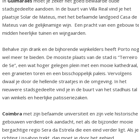
In
Guimaraes
moet je zeker het goed bewaarde oude
stadsgedeelte aandoen. In de buurt van Villa Real vind je het
plaatsje Solar de Mateus, met het befaamde landgoed Casa de
Mateus van de gelijknamige wijn. Een pracht van een gebouw t
midden heerlijke tuinen en wijngaarden.
Behalve zijn drank en de bijhorende wijnkelders heeft Porto no
wel meer te bieden. De mooiste plaats van de stad is “Terreiro
de Se”, een wat hoger gelegen plein met een mooie kathedraal,
een granieten toren en een bisschoppelijk paleis. Vervolgens
dwaal je door de hellende straatjes in de omgeving. In het
nieuwere stadsgedeelte vind je in de buurt van het stadhuis tal
van winkels en heerlijke patisseriezaken.
Coimbra
met zijn befaamde universiteit en zijn vele historische
gebouwen verdient ook aandacht, net als de bijzonder mooie
bergachtige regio Sera da Estrela die een eind verder ligt. Als je
richting Lissabon trekt, dan moet je door het gebied