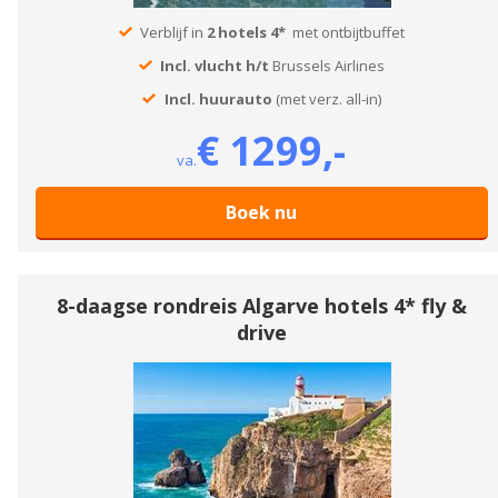
Verblijf in
2 hotels 4*
met ontbijtbuffet
Incl. vlucht h/t
Brussels Airlines
Incl. huurauto
(met verz. all-in)
€ 1299,-
va.
Boek nu
8-daagse rondreis Algarve hotels 4* fly &
drive