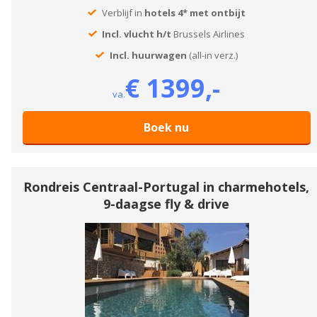
Verblijf in
hotels 4* met ontbijt
Incl. vlucht h/t
Brussels Airlines
Incl. huurwagen
(all-in verz.)
€ 1399,-
va.
Boek nu
Rondreis Centraal-Portugal in charmehotels,
9-daagse fly & drive