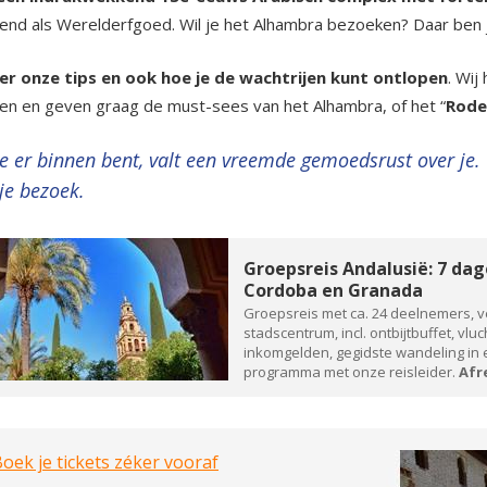
end als Werelderfgoed. Wil je het Alhambra bezoeken? Daar ben je
ier onze tips en ook hoe je de wachtrijen kunt ontlopen
. Wij
n en geven graag de must-sees van het Alhambra, of het “
Rode
je er binnen bent, valt een vreemde gemoedsrust over je
je bezoek.
Groepsreis Andalusië: 7 dage
Cordoba en Granada
Groepsreis met ca. 24 deelnemers, ver
stadscentrum, incl. ontbijtbuffet, vluc
inkomgelden, gegidste wandeling in e
programma met onze reisleider.
Afre
oek je tickets zéker vooraf