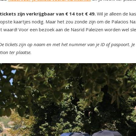
tickets zijn verkrijgbaar van € 14 tot € 49.
Wil je alleen de k
pste kaartjes nodig. Maar het zou zonde zijn om de Palacios Naz
t waard! Voor een bezoek aan de Nasrid Paleizen worden wel sle
De tickets zijn op naam en met het nummer van je ID of paspoort. Je k
ion ter plaatse.