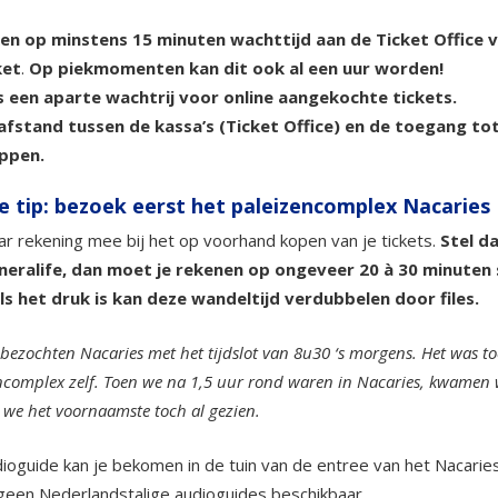
en op minstens 15 minuten wachttijd aan de Ticket Office v
ket
.
Op piekmomenten kan dit ook al een uur worden!
is een aparte wachtrij voor online aangekochte tickets.
afstand tussen de kassa’s (Ticket Office) en de toegang t
ppen.
e tip: bezoek eerst het paleizencomplex Nacaries
r rekening mee bij het op voorhand kopen van je tickets.
Stel d
neralife, dan moet je rekenen op ongeveer 20 à 30 minuten 
ls het druk is kan deze wandeltijd verdubbelen door files.
 bezochten Nacaries met het tijdslot van 8u30 ‘s morgens. Het was toe
ncomplex zelf. Toen we na 1,5 uur rond waren in Nacaries, kwamen
we het voornaamste toch al gezien.
ioguide kan je bekomen in de tuin van de entree van het Nacaries 
geen Nederlandstalige audioguides beschikbaar.