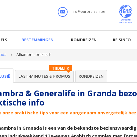
info@euroreizen.be
ELS
BESTEMMINGEN
RONDREIZEN
REISINFO
ada
Alhambra: praktisch
TIJDELIJK
LUSIË
LAST-MINUTES & PROMOS
RONDREIZEN
ambra & Generalife in Granda bezo
ktische info
k onze praktische tips voor een aangenaam onvergetelijk be
hambra in Granada is een van de bekendste bezienswaardigh
 een indrukwekkend 13e-eeuws Arabisch complex met forten,