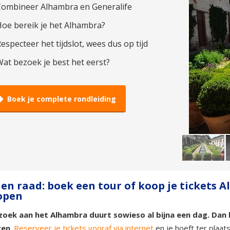
Combineer Alhambra en Generalife
oe bereik je het Alhambra?
especteer het tijdslot, wees dus op tijd
at bezoek je best het eerst?
Boek je complete rondleiding
en raad: boek een tour of koop je tickets 
open
zoek aan het Alhambra duurt sowieso al bijna een dag. Dan k
ken
.
Reserveer je tickets vooraf via internet
en je hoeft ter plaat