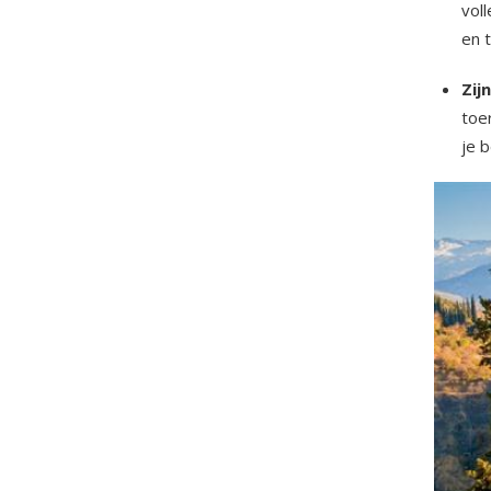
vol
en 
Zij
toer
je 