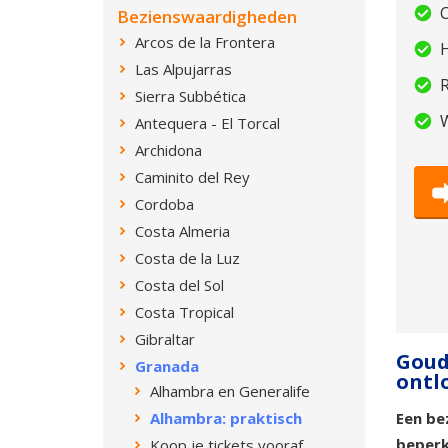
Bezienswaardigheden
Arcos de la Frontera
H
Las Alpujarras
R
Sierra Subbética
W
Antequera - El Torcal
Archidona
Caminito del Rey
Cordoba
Costa Almeria
Costa de la Luz
Costa del Sol
Costa Tropical
Gibraltar
Goud
Granada
ontl
Alhambra en Generalife
Alhambra: praktisch
Een be
beper
Koop je tickets vooraf