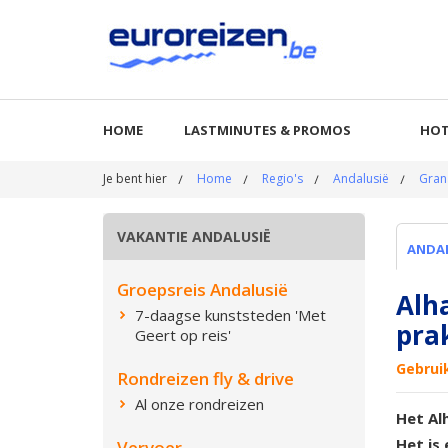
HOME
LASTMINUTES & PROMOS
HOT
Je bent hier
Home
Regio's
Andalusië
Gran
VAKANTIE ANDALUSIË
ANDA
Groepsreis Andalusië
Alh
7-daagse kunststeden 'Met
pra
Geert op reis'
Gebrui
Rondreizen fly & drive
Al onze rondreizen
Het Al
Het is
Vervoer