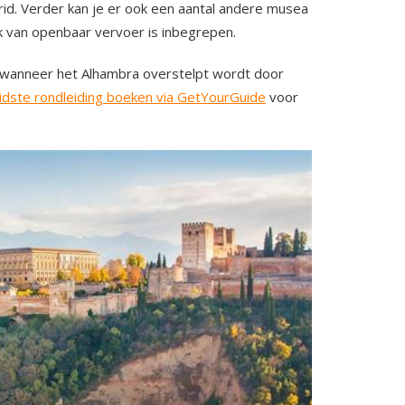
rid. Verder kan je er ook een aantal andere musea
k van openbaar vervoer is inbegrepen.
wanneer het Alhambra overstelpt wordt door
idste rondleiding boeken via GetYourGuide
voor