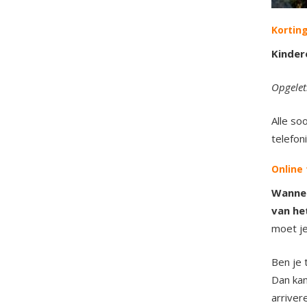
Korting
Kinder
Opgelet:
Alle so
telefon
Online 
Wannee
van he
moet je
Ben je 
Dan kan
arriver