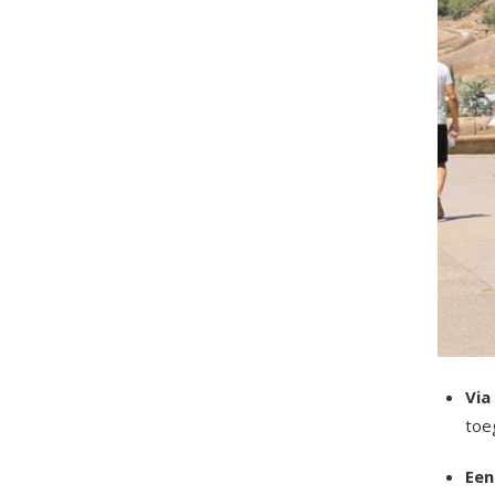
Via
toeg
Een