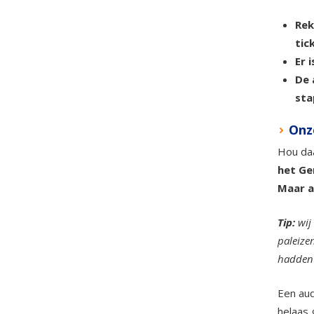
Rek
tic
Er 
De 
sta
Onz
Hou daa
het Ge
Maar a
Tip:
wij
paleize
hadden 
Een aud
helaas 