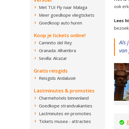
ook erk
Met TUI Fly naar Malaga
Meer goedkope vliegtickets
Lees h
Goedkoop auto huren
bezoeke
Koop je tickets online!
Als 
Caminito del Rey
van 
Granada: Alhambra
Sevilla: Alcazar
Gratis reisgids
Reisgids Andalusië
Lastminutes & promoties
Charmehotels binnenland
Goedkope strandvakanties
Lastminutes en promoties
Tickets musea - attracties
B