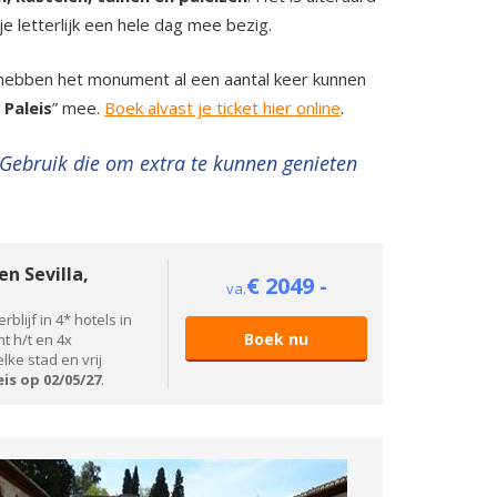
 letterlijk een hele dag mee bezig.
 hebben het monument al een aantal keer kunnen
 Paleis
” mee.
Boek alvast je ticket hier online
.
. Gebruik die om extra te kunnen genieten
n Sevilla,
€ 2049 -
va.
blijf in 4* hotels in
Boek nu
ht h/t en 4x
lke stad en vrij
is op 02/05/27
.