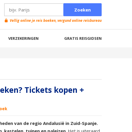
Vellig online je reis boeken, vergund online reisbureau
VERZEKERINGEN
GRATIS REISGIDSEN
eken? Tickets kopen +
zoek
eden van de regio Andalusië in Zuid-Spanje.
 kastelen, tuinen en paleizen
. Het is uiteraard