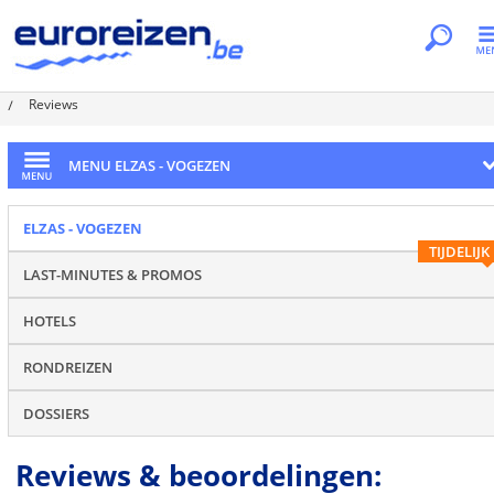
Je bent hier
Home
Regio's
Elzas - Vogezen
Hunawihr
Reviews
MENU ELZAS - VOGEZEN
ELZAS - VOGEZEN
TIJDELIJK
LAST-MINUTES & PROMOS
HOTELS
RONDREIZEN
DOSSIERS
Reviews & beoordelingen: