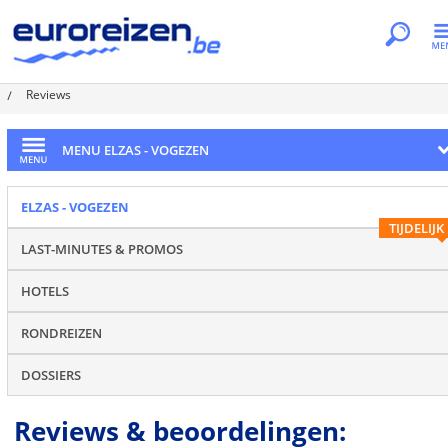
Je bent hier
Home
Regio's
Elzas - Vogezen
Straatsburg
Reviews
MENU ELZAS - VOGEZEN
ELZAS - VOGEZEN
TIJDELIJK
LAST-MINUTES & PROMOS
HOTELS
RONDREIZEN
DOSSIERS
Reviews & beoordelingen: