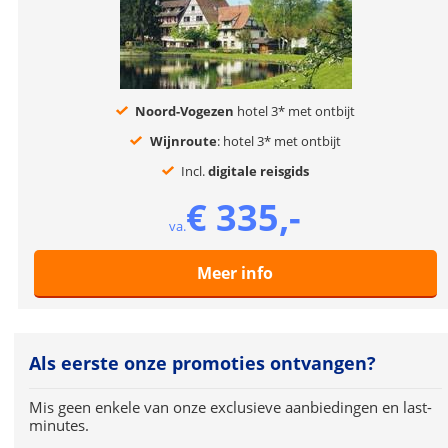
Noord-Vogezen
hotel 3* met ontbijt
Wijnroute
: hotel 3* met ontbijt
Incl.
digitale reisgids
€ 335,-
va.
Meer info
Als eerste onze promoties ontvangen?
Mis geen enkele van onze exclusieve aanbiedingen en last-
minutes.