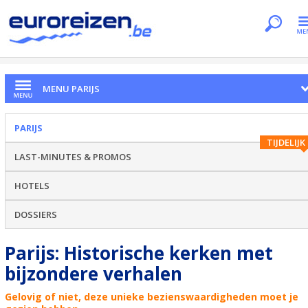
Je bent hier
Home
Citytrips
Parijs
Kerken
MENU PARIJS
PARIJS
TIJDELIJK
LAST-MINUTES & PROMOS
HOTELS
DOSSIERS
Parijs: Historische kerken met
bijzondere verhalen
Gelovig of niet, deze unieke bezienswaardigheden moet je