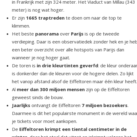
in Frankrijk met zijn 324 meter. Het Viaduct van Millau (343
meter) is nog wat hoger.
Er zijn
1665 traptreden
te doen om naar de top te
klimmen.
Het beste
panorama
over
Parijs
is op de tweede
verdieping. Daar is een observatiedek zonder hek en je he
een beter overzicht over alle hotspots van Parijs dan
wanneer je nog hoger gaat.
De toren is
in drie kleurtinten geverfd
: de kleur onderaa
is donkerder dan de kleuren voor de hogere delen. Zo lijkt
het vanop afstand alsof de Eiffeltoren maar één kleur heeft
Al
meer dan 300 miljoen mensen
zijn op de Eiffeltoren
geweest sinds de bouw.
Jaarlijks
ontvangt de Eiffeltoren
7 miljoen bezoekers
.
Daarmee is dit het populairste monument in de wereld waa
je tickets voor moet aankopen.
De
Eiffeltoren krimpt een tiental centimeter in de
winter
, door het staal dat uitzet en inkrimpt volgens het