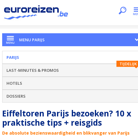
Je bent hier
Home
Citytrips
Parijs
Regio Eiffeltoren
MENU PARIJS
PARIJS
TIJDELIJK
LAST-MINUTES & PROMOS
HOTELS
DOSSIERS
Eiffeltoren Parijs bezoeken? 10 x
praktische tips + reisgids
De absolute bezienswaardigheid en blikvanger van Parijs