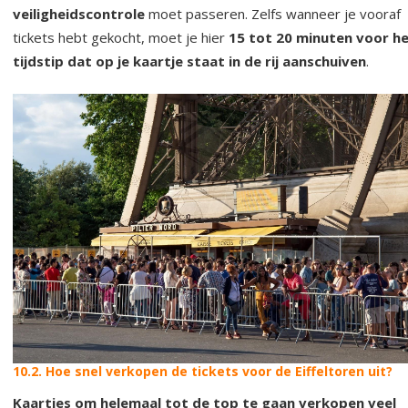
veiligheidscontrole
moet passeren. Zelfs wanneer je vooraf
tickets hebt gekocht, moet je hier
15 tot 20 minuten voor h
tijdstip dat op je kaartje staat in de rij aanschuiven
.
10.2. Hoe snel verkopen de tickets voor de Eiffeltoren uit?
Kaartjes om helemaal tot de top te gaan verkopen veel