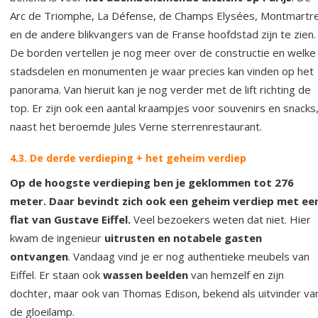
Arc de Triomphe, La Défense, de Champs Elysées, Montmartr
en de andere blikvangers van de Franse hoofdstad zijn te zien.
De borden vertellen je nog meer over de constructie en welke
stadsdelen en monumenten je waar precies kan vinden op het
panorama. Van hieruit kan je nog verder met de lift richting de
top. Er zijn ook een aantal kraampjes voor souvenirs en snacks
naast het beroemde Jules Verne sterrenrestaurant.
4.3. De derde verdieping + het geheim verdiep
Op de hoogste verdieping ben je geklommen tot 276
meter. Daar bevindt zich ook een geheim verdiep met ee
flat van Gustave Eiffel.
Veel bezoekers weten dat niet. Hier
kwam de ingenieur
uitrusten en notabele gasten
ontvangen
. Vandaag vind je er nog authentieke meubels van
Eiffel. Er staan ook
wassen beelden
van hemzelf en zijn
dochter, maar ook van Thomas Edison, bekend als uitvinder va
de gloeilamp.