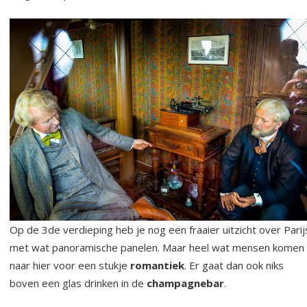
Op de 3de verdieping heb je nog een fraaier uitzicht over Parij
met wat panoramische panelen. Maar heel wat mensen komen
naar hier voor een stukje
romantiek
. Er gaat dan ook niks
boven een glas drinken in de
champagnebar
.