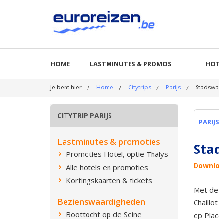
HOME
LASTMINUTES & PROMOS
HOT
Je bent hier
Home
Citytrips
Parijs
Stadswan
CITYTRIP PARIJS
PARIJS
Lastminutes & promoties
Stad
Promoties Hotel, optie Thalys
Downlo
Alle hotels en promoties
Kortingskaarten & tickets
Met dez
Bezienswaardigheden
Chaillo
Boottocht op de Seine
op Plac