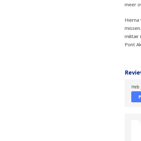
meer ov
Hierna 
missen.
militai
Pont Al
Revie
Heb 
P