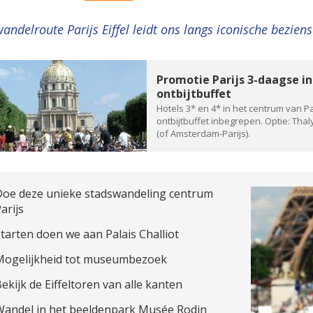
andelroute Parijs Eiffel leidt ons langs iconische bezie
Promotie Parijs 3-daagse inc
ontbijtbuffet
Hotels 3* en 4* in het centrum van Pa
ontbijtbuffet inbegrepen. Optie: Thaly
(of Amsterdam-Parijs).
Doe deze unieke stadswandeling centrum
arijs
tarten doen we aan Palais Challiot
Mogelijkheid tot museumbezoek
ekijk de Eiffeltoren van alle kanten
Wandel in het beeldenpark Musée Rodin