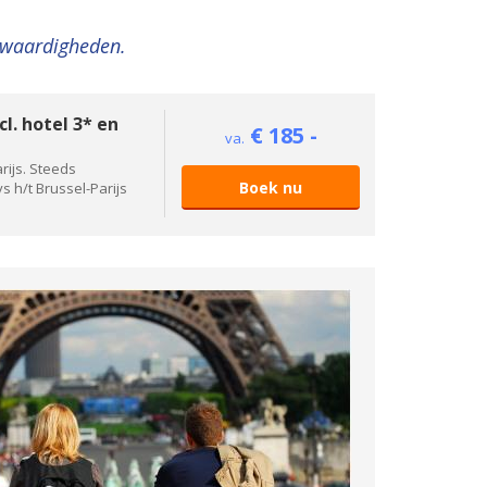
nswaardigheden.
l. hotel 3* en
€ 185 -
va.
rijs. Steeds
Boek nu
s h/t Brussel-Parijs