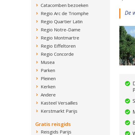
Catacomben bezoeken
De w
Regio Arc de Triomphe
Regio Quartier Latin
Regio Notre-Dame
Regio Montmartre
Regio Eiffeltoren
Regio Concorde
Musea
Parken
Pleinen
Kerken
P
Andere
S
Kasteel Versailles
Kerstmarkt Parijs
B
Gratis reisgids
Reisgids Parijs