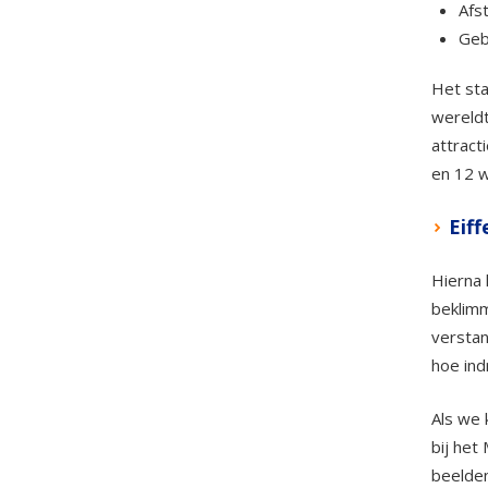
Afs
Geb
Het sta
wereldt
attract
en 12 w
Eiff
Hierna 
beklimm
verstan
hoe ind
Als we 
bij het
beelden