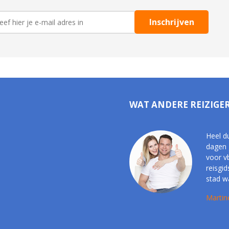
WAT ANDERE REIZIGE
Heel d
dagen 
voor vb
reisgid
stad w
Martin