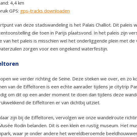
tand: 4,4 km
ruik GPS:
gps-tracks downloaden
rtpunt van deze stadswandeling is het Palais Challiot. Dit palei
entoonstelling die toen in Parijs plaatsvond. In het paleis zijn 
ie van het paleis is misschien wel het onderliggende plein met d
aterzuilen zorgen voor een ongekend waterfestijn.
eltoren
lopen we verder richting de Seine. Deze steken we over, en zo ko
en van de Eiffeltoren is een echte aanrader tijdens je citytrip Pa
dig om dit op een ander moment te doen dan tijdens deze wande
rukwekkend de Eiffeltoren er van dichtbij uitziet.
klaar zijn bij de Eiffeltoren, vervolgen we onze wandelroute ric
 Musée Rodin belanden. Dit is een klein en rustig museum. Het 
park, waar je onder andere het wereldberoemde beeldhouwwerk '