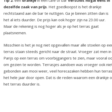
Tip 2
: een
drankje
in een café of bar
verschilt nogal eens in
dezelfde zaak van prijs
. Het goedkoopst is het drankje
rechtstaand aan de bar te nuttigen. Ga je binnen zitten dan is
het al iets duurder. De prijs kan ook hoger zijn na 23.00 uur.
Maar de rekening is nog hoger als je op het terras gaat
plaatsnemen.
Misschien is het je nog niet opgevallen maar alle stoelen op ee
terras staan steeds gericht naar de straat. Vroeger zat men in
Parijs op een terras om voorbijgangers te zien, maar vooral o
om gezien te worden. Terrasjes aandoen was vroeger ook nie
gebonden aan mooi weer, veel horecazaken hebben hun terra
het hele jaar door open. Dat is de reden waarom een drankje 
het terras duurder is.