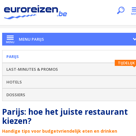
Je bent hier
Home
Citytrips
Parijs
Restaurants
MENU PARIJS
PARIJS
TIJDELIJK
LAST-MINUTES & PROMOS
HOTELS
DOSSIERS
Parijs: hoe het juiste restaurant
kiezen?
Handige tips voor budgetvriendelijk eten en drinken